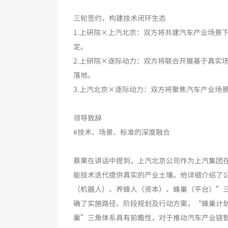
三轮签约，构建技术闭环生态
1.上研院×上汽北京：双方将共建汽车产业场景
定。
2.上研院×逐际动力：双方将联合开展基于真实
落地。
3.上汽北京×逐际动力：双方将聚焦汽车产业场
领导致辞
#技术、场景、标准的深度融合
蔡果在讲话中提到，上汽北京公司作为上汽集团
能技术迭代提供真实的产业土壤。他详细介绍了
（机器人）、养蜂人（资本）、蜂巢（平台）”
确了实施路径、阶段规划及行动方案，“蜂巢计
巢”三角体系具有前瞻性，对于推动汽车产业链